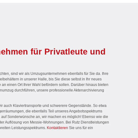
hmen für Privatleute und
hten, sind wir als Umzugsunternehmen ebenfalls für Sie da. Ihre
elbehältern in unserer Halle, bis Sie diese selbst in Ihr neues
e an einen Ort Ihrer Wahl befördern sollen. Darüber hinaus bieten
menumzug durchführen, unsere professionelle Aktenarchivierung
wir auch Klaviertransporte und schwerere Gegenstände. So etwa
erräumungen, die ebenfalls Teil unseres Angebotsspektrums
h auf Sonderwünsche an, wir machen es möglich! Ebenso wie die
er Auflösung von Messie-Wohnungen. Bei Rutz Dienstleistungen
reiten Leistungsspektrums.
Kontaktieren
Sie uns für ein