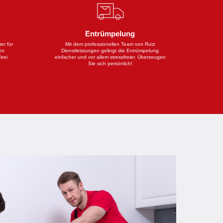
Entrümpelung
er für
Mit dem professionellen Team von Rutz
en
Dienstleistungen gelingt die Entrümpelung
 bei
einfacher und vor allem stressfreier. Überzeugen
Sie sich persönlich!