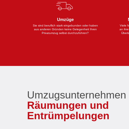
Umzüge
Sie sind beruflich stark eingebunden oder haben
Viele 
aus anderen Gründen keine Gelegenheit Ihren
an ihr
Privatumzug selbst durchzuführen?
Überl
Umzugsunternehmen
Räumungen und
Entrümpelungen