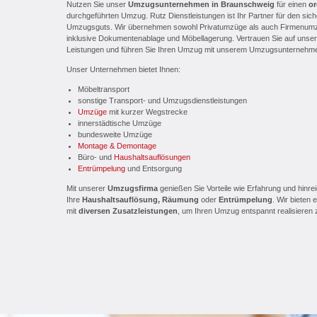
Nutzen Sie unser
Umzugsunternehmen in Braunschweig
für einen
or
durchgeführten Umzug. Rutz Dienstleistungen ist Ihr Partner für den sic
Umzugsguts. Wir übernehmen sowohl Privatumzüge als auch Firmenumz
inklusive Dokumentenablage und Möbellagerung. Vertrauen Sie auf unser
Leistungen und führen Sie Ihren Umzug mit unserem Umzugsunternehm
Unser Unternehmen bietet Ihnen:
Möbeltransport
sonstige Transport- und Umzugsdienstleistungen
Umzüge
mit kurzer Wegstrecke
innerstädtische Umzüge
bundesweite Umzüge
Montage & Demontage
Büro- und
Haushaltsauflösungen
Entrümpelung
und Entsorgung
Mit unserer
Umzugsfirma
genießen Sie Vorteile wie Erfahrung und hinre
Ihre
Haushaltsauflösung, Räumung
oder
Entrümpelung
. Wir bieten 
mit
diversen Zusatzleistungen
, um Ihren Umzug entspannt realisieren