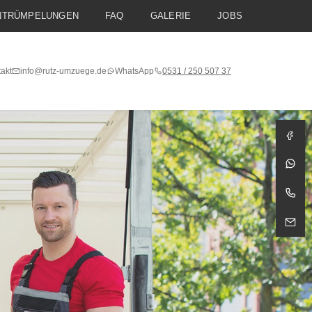
NTRÜMPELUNGEN
FAQ
GALERIE
JOBS
akt
info@rutz-umzuege.de
WhatsApp
0531 / 250 507 37